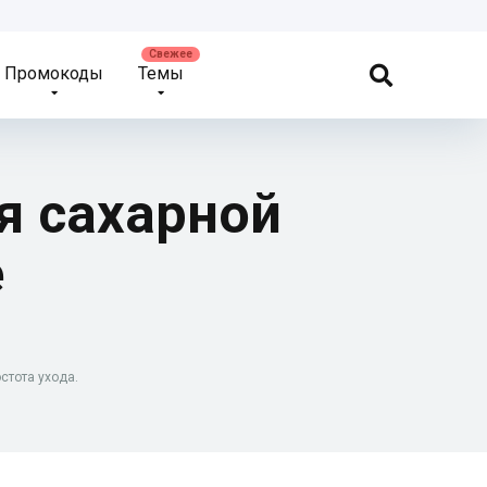
Промокоды
Темы
я сахарной
е
стота ухода.