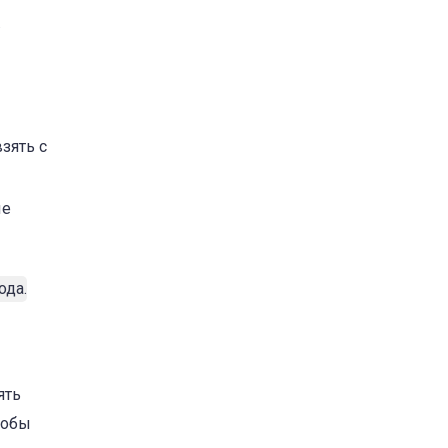
.
зять с
ые
ять
тобы