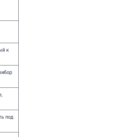
ый к
рибор
,
ть под