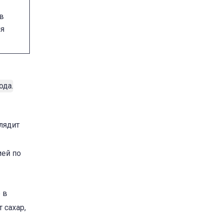
в
ля
лядит
ией по
 в
 сахар,