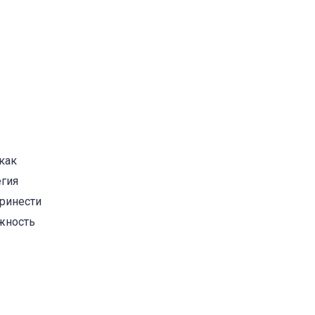
как
егия
принести
ожность