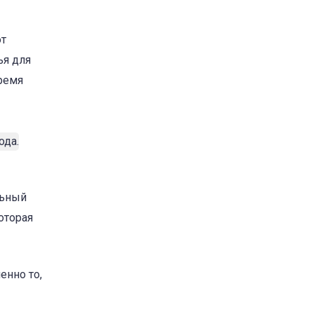
от
ья для
ремя
льный
оторая
енно то,