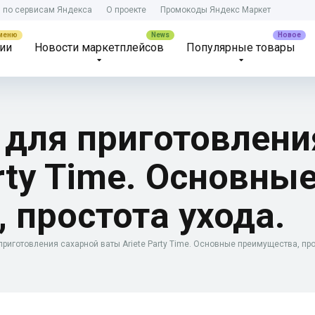
) по сервисам Яндекса
О проекте
Промокоды Яндекс Маркет
ии
Новости маркетплейсов
Популярные товары
 для приготовлени
rty Time. Основны
 простота ухода.
приготовления сахарной ваты Ariete Party Time. Основные преимущества, про