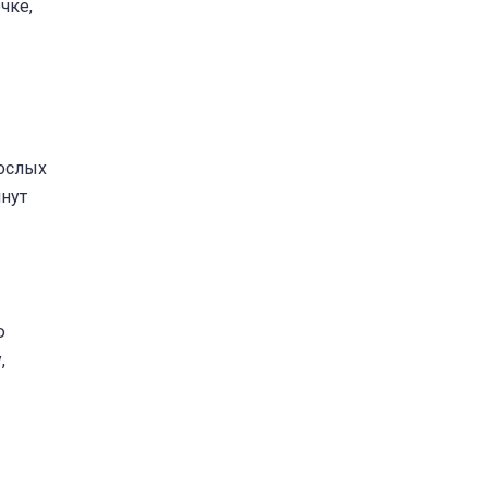
чке,
рослых
инут
ю
,