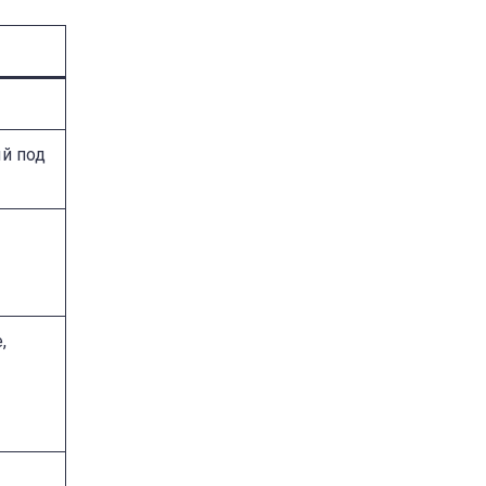
ый под
,