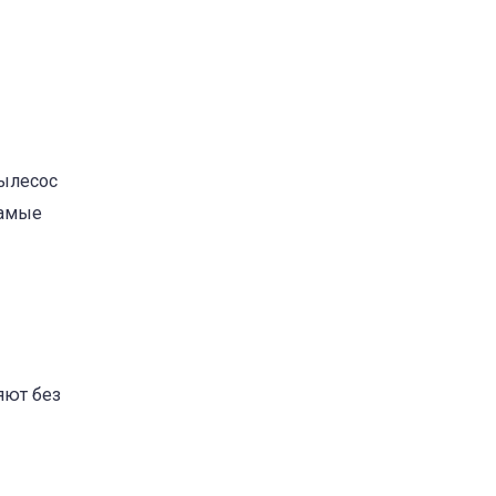
Пылесос
самые
яют без