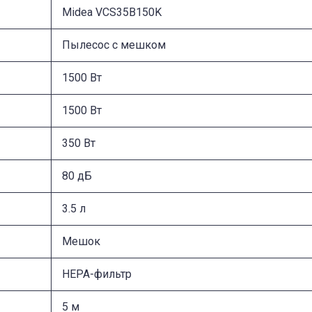
Midea VCS35B150K
Пылесос с мешком
1500 Вт
1500 Вт
350 Вт
80 дБ
3.5 л
Мешок
HEPA-фильтр
5 м