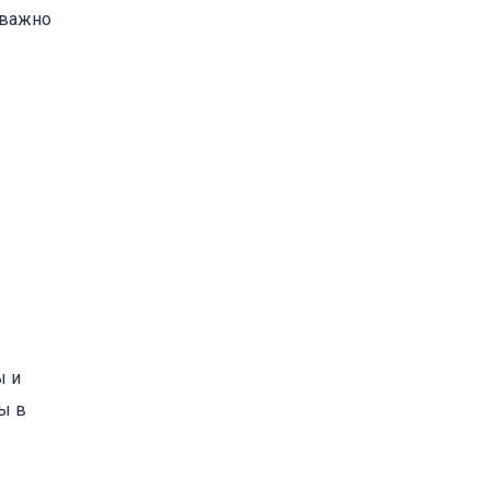
 важно
ы и
ы в