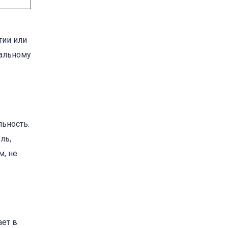
тии или
иальному
ьность.
ль,
м, не
ает в