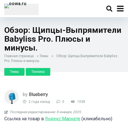
Обзор: Щипцы-Выпрямители
Babyliss Pro. Плюсы и
минусы.
Главная страница
»
Темы
»
Обзор: Щипцы-Выпрямители Babyliss
Pro. Плюсы и минусы.
Темы
Техника
by
Blueberry
2 года назад
0
1038
Последнее редактирование: 8 января, 2025
Ссылка на товар в
Яндекс Маркете
(кликабельно)