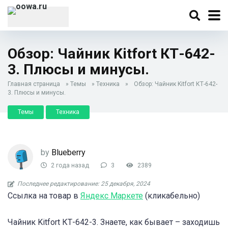
Обзор: Чайник Kitfort КТ-642-
3. Плюсы и минусы.
Главная страница
»
Темы
»
Техника
»
Обзор: Чайник Kitfort КТ-642-
3. Плюсы и минусы.
Темы
Техника
by
Blueberry
2 года назад
3
2389
Последнее редактирование: 25 декабря, 2024
Ссылка на товар в
Яндекс Маркете
(кликабельно)
Чайник Kitfort КТ-642-3. Знаете, как бывает – заходишь