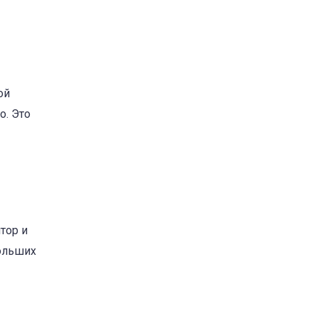
ой
o. Это
тор и
больших