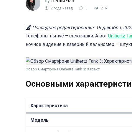
by
Лесли Чао
2 года назад
8
2161
Последнее редактирование: 19 декабря, 202
Телефоны нынче – стекляшки. А вот
Unihertz T
ночное видение и лазерный дальномер – штуки
Обзор Смартфона Unihertz Tank 3: Характ
Основными характерист
Характеристика
Модель