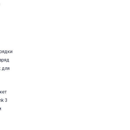
й
арядки
заряд
 для
жет
nk 3
м