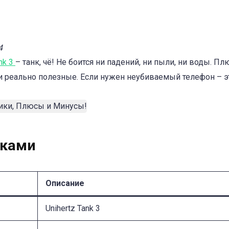
4
ank 3
– танк, чё! Не боится ни падений, ни пыли, ни воды. Пл
 реально полезные. Если нужен неубиваемый телефон – эт
иками
Описание
Unihertz Tank 3