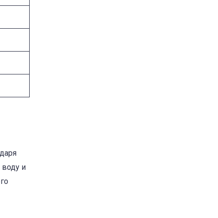
одаря
 воду и
его