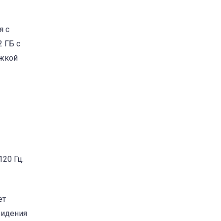
я с
2 ГБ с
ржкой
20 Гц.
ет
видения