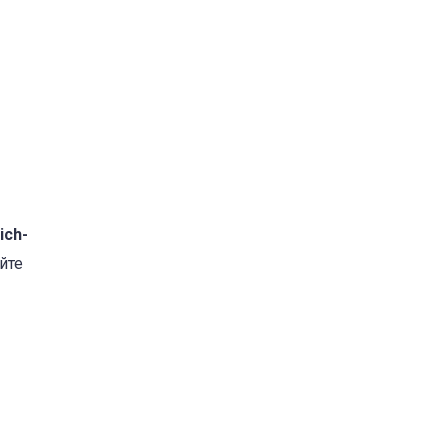
ich-
йте