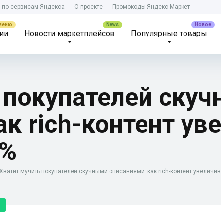
) по сервисам Яндекса
О проекте
Промокоды Яндекс Маркет
ии
Новости маркетплейсов
Популярные товары
 покупателей ску
ак rich-контент ув
5%
Хватит мучить покупателей скучными описаниями: как rich-контент увеличи