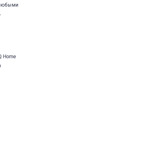
с любыми
ь
IQ Home
з