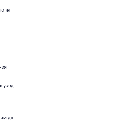
го на
ния
 уход.
чим до