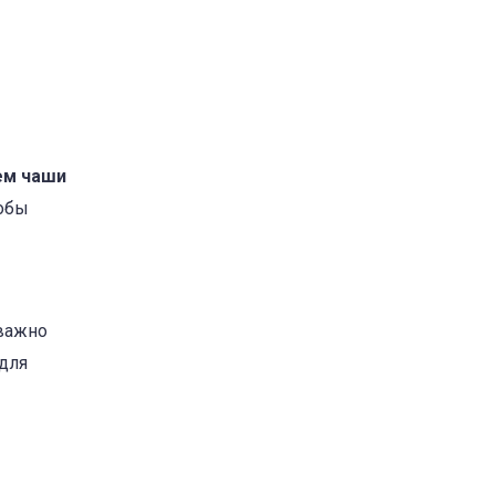
ем чаши
тобы
 важно
 для