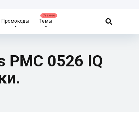
Промокоды
Темы
s PMC 0526 IQ
ки.