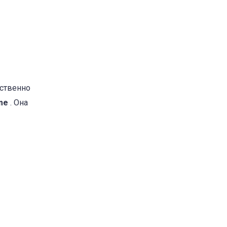
ественно
ome
. Она