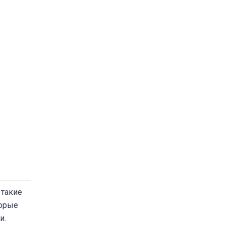
 такие
торые
и.