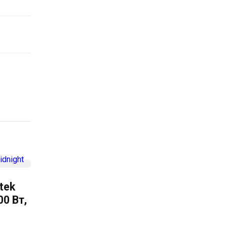
tek
00 Вт,