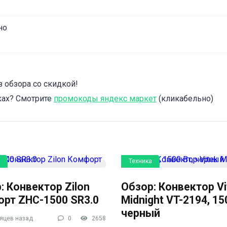
но
 обзора со скидкой!
ках? Смотрите
промокоды яндекс маркет
(кликабельно)
Техника
: Конвектор Zilon
Обзор: Конвектор Vi
рт ZHC-1500 SR3.0
Midnight VT-2194, 15
черный
яцев назад
0
2658