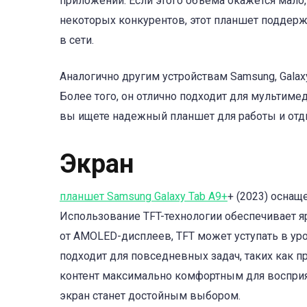
приложений. Если этого объема окажется мало,
некоторых конкурентов, этот планшет поддержи
в сети.
Аналогично другим устройствам Samsung, Galax
Более того, он отлично подходит для мультиме
вы ищете надежный планшет для работы и отды
Экран
планшет Samsung Galaxy Tab A9+
+ (2023) осна
Использование TFT-технологии обеспечивает я
от AMOLED-дисплеев, TFT может уступать в уров
подходит для повседневных задач, таких как п
контент максимально комфортным для восприят
экран станет достойным выбором.