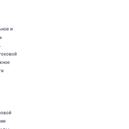
ьное и
ь
ь
отоковой
ежное
ти
зовой
чие