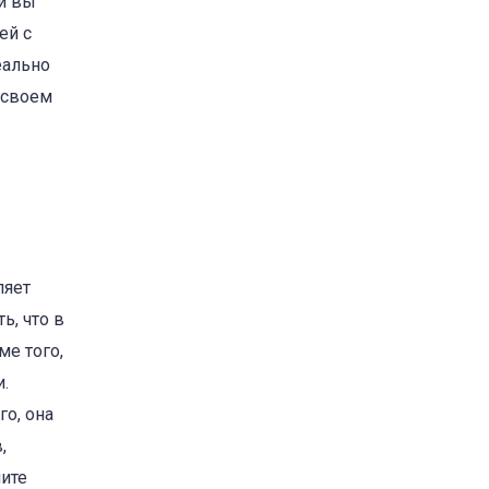
и вы
ей с
еально
 своем
ляет
ь, что в
ме того,
.
го, она
,
ните