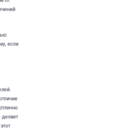
е от
ечений
ью.
му, если
лей.
отличие
 отлично
+ делает
этот