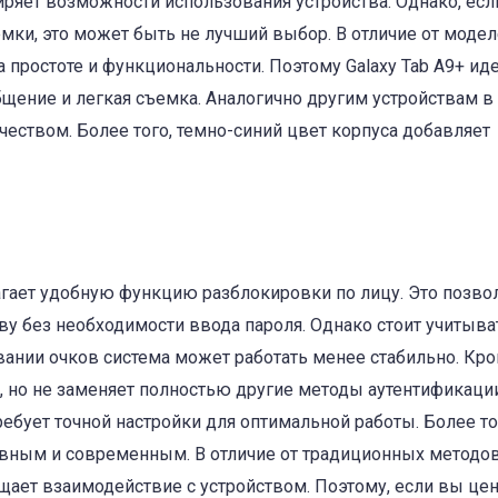
ряет возможности использования устройства. Однако, есл
ки, это может быть не лучший выбор. В отличие от модел
 простоте и функциональности. Поэтому Galaxy Tab A9+ ид
бщение и легкая съемка. Аналогично другим устройствам в
чеством. Более того, темно-синий цвет корпуса добавляет
агает удобную функцию разблокировки по лицу. Это позво
ву без необходимости ввода пароля. Однако стоит учитыват
ании очков система может работать менее стабильно. Кро
, но не заменяет полностью другие методы аутентификации
ебует точной настройки для оптимальной работы. Более то
ивным и современным. В отличие от традиционных методов
щает взаимодействие с устройством. Поэтому, если вы це