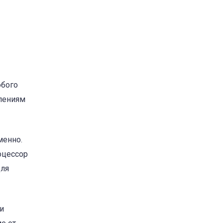
юбого
влениям
менно.
оцессор
для
и