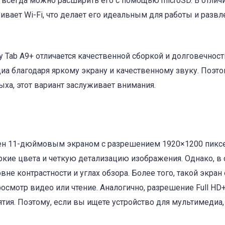
 всегда можно расширить его с помощью microSD. В отличи
вает Wi-Fi, что делает его идеальным для работы и развл
y Tab A9+ отличается качественной сборкой и долговечност
диа благодаря яркому экрану и качественному звуку. Поэто
ха, этот вариант заслуживает внимания.
щен 11-дюймовым экраном с разрешением 1920×1200 пиксе
ркие цвета и четкую детализацию изображения. Однако, в 
не контрастности и углах обзора. Более того, такой экран
росмотр видео или чтение. Аналогично, разрешение Full HD
ия. Поэтому, если вы ищете устройство для мультимедиа, 