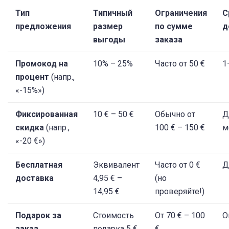
Тип
Типичный
Ограничения
С
предложения
размер
по сумме
д
выгоды
заказа
Промокод на
10% – 25%
Часто от 50 €
1
процент
(напр.,
«-15%»)
Фиксированная
10 € – 50 €
Обычно от
Д
скидка
(напр.,
100 € – 150 €
м
«-20 €»)
Бесплатная
Эквивалент
Часто от 0 €
Д
доставка
4,95 € –
(но
14,95 €
проверяйте!)
Подарок за
Стоимость
От 70 € – 100
О
заказ
подарка 5 €
€